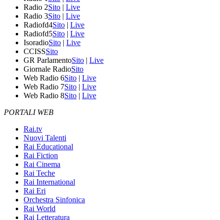
Radio 2
Sito
|
Live
Radio 3
Sito
|
Live
Radiofd4
Sito
|
Live
Radiofd5
Sito
|
Live
Isoradio
Sito
|
Live
CCISS
Sito
GR Parlamento
Sito
|
Live
Giornale Radio
Sito
Web Radio 6
Sito
|
Live
Web Radio 7
Sito
|
Live
Web Radio 8
Sito
|
Live
PORTALI WEB
Rai.tv
Nuovi Talenti
Rai Educational
Rai Fiction
Rai Cinema
Rai Teche
Rai International
Rai Eri
Orchestra Sinfonica
Rai World
Rai Letteratura