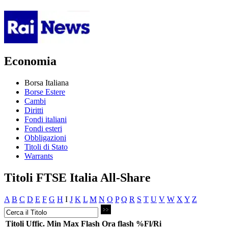
Economia
Borsa Italiana
Borse Estere
Cambi
Diritti
Fondi italiani
Fondi esteri
Obbligazioni
Titoli di Stato
Warrants
Titoli FTSE Italia All-Share
A
B
C
D
E
F
G
H
I
J
K
L
M
N
O
P
Q
R
S
T
U
V
W
X
Y
Z
Titoli
Uffic.
Min
Max
Flash
Ora flash
%Fl/Ri