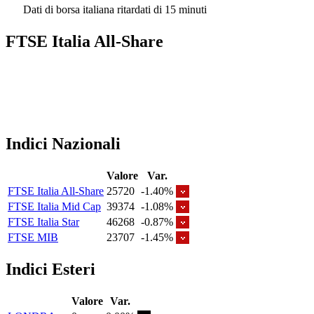
Dati di borsa italiana ritardati di 15 minuti
FTSE Italia All-Share
Indici Nazionali
Valore
Var.
FTSE Italia All-Share
25720
-1.40%
FTSE Italia Mid Cap
39374
-1.08%
FTSE Italia Star
46268
-0.87%
FTSE MIB
23707
-1.45%
Indici Esteri
Valore
Var.