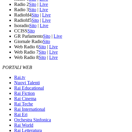
Radio 2
Sito
|
Live
Radio 3
Sito
|
Live
Radiofd4
Sito
|
Live
Radiofd5
Sito
|
Live
Isoradio
Sito
|
Live
CCISS
Sito
GR Parlamento
Sito
|
Live
Giornale Radio
Sito
Web Radio 6
Sito
|
Live
Web Radio 7
Sito
|
Live
Web Radio 8
Sito
|
Live
PORTALI WEB
Rai.tv
Nuovi Talenti
Rai Educational
Rai Fiction
Rai Cinema
Rai Teche
Rai International
Rai Eri
Orchestra Sinfonica
Rai World
Rai Letteratura