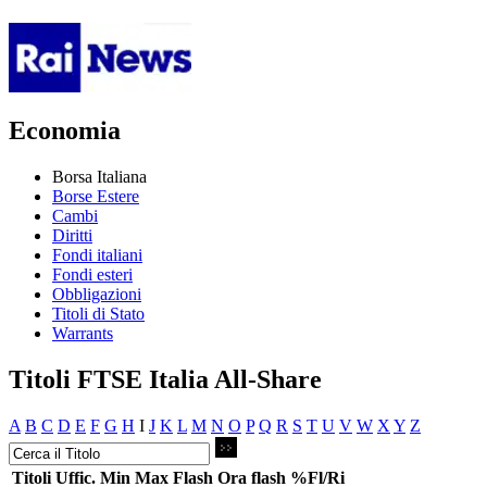
Economia
Borsa Italiana
Borse Estere
Cambi
Diritti
Fondi italiani
Fondi esteri
Obbligazioni
Titoli di Stato
Warrants
Titoli FTSE Italia All-Share
A
B
C
D
E
F
G
H
I
J
K
L
M
N
O
P
Q
R
S
T
U
V
W
X
Y
Z
Titoli
Uffic.
Min
Max
Flash
Ora flash
%Fl/Ri