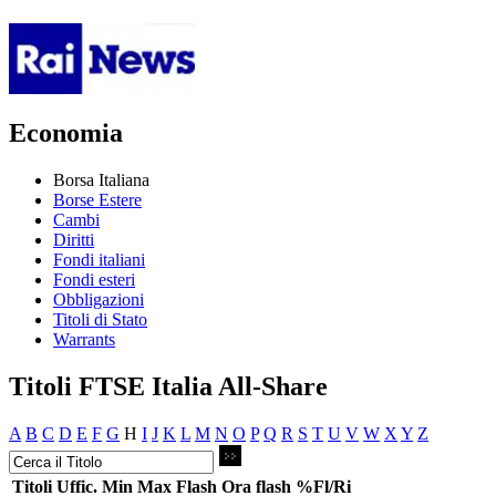
Economia
Borsa Italiana
Borse Estere
Cambi
Diritti
Fondi italiani
Fondi esteri
Obbligazioni
Titoli di Stato
Warrants
Titoli FTSE Italia All-Share
A
B
C
D
E
F
G
H
I
J
K
L
M
N
O
P
Q
R
S
T
U
V
W
X
Y
Z
Titoli
Uffic.
Min
Max
Flash
Ora flash
%Fl/Ri