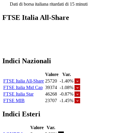
Dati di borsa italiana ritardati di 15 minuti
FTSE Italia All-Share
Indici Nazionali
Valore
Var.
FTSE Italia All-Share
25720
-1.40%
FTSE Italia Mid Cap
39374
-1.08%
FTSE Italia Star
46268
-0.87%
FTSE MIB
23707
-1.45%
Indici Esteri
Valore
Var.