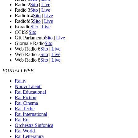
Radio 2
Sito
|
Live
Radio 3
Sito
|
Live
Radiofd4
Sito
|
Live
Radiofd5
Sito
|
Live
Isoradio
Sito
|
Live
CCISS
Sito
GR Parlamento
Sito
|
Live
Giornale Radio
Sito
Web Radio 6
Sito
|
Live
Web Radio 7
Sito
|
Live
Web Radio 8
Sito
|
Live
PORTALI WEB
Rai.tv
Nuovi Talenti
Rai Educational
Rai Fiction
Rai Cinema
Rai Teche
Rai International
Rai Eri
Orchestra Sinfonica
Rai World
Rai Letteratura