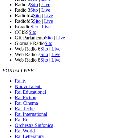
Radio 2
Sito
|
Live
Radio 3
Sito
|
Live
Radiofd4
Sito
|
Live
Radiofd5
Sito
|
Live
Isoradio
Sito
|
Live
CCISS
Sito
GR Parlamento
Sito
|
Live
Giornale Radio
Sito
Web Radio 6
Sito
|
Live
Web Radio 7
Sito
|
Live
Web Radio 8
Sito
|
Live
PORTALI WEB
Rai.tv
Nuovi Talenti
Rai Educational
Rai Fiction
Rai Cinema
Rai Teche
Rai International
Rai Eri
Orchestra Sinfonica
Rai World
Rai Letteratura