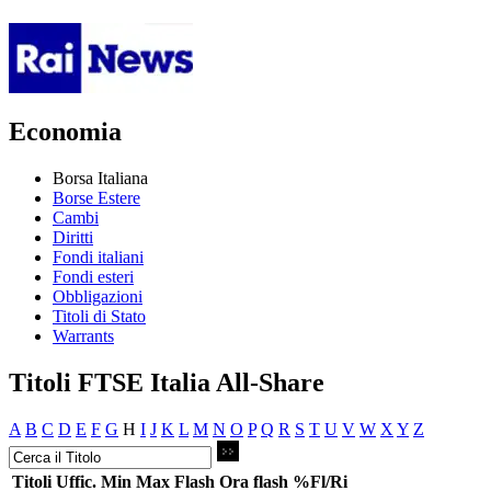
Economia
Borsa Italiana
Borse Estere
Cambi
Diritti
Fondi italiani
Fondi esteri
Obbligazioni
Titoli di Stato
Warrants
Titoli FTSE Italia All-Share
A
B
C
D
E
F
G
H
I
J
K
L
M
N
O
P
Q
R
S
T
U
V
W
X
Y
Z
Titoli
Uffic.
Min
Max
Flash
Ora flash
%Fl/Ri