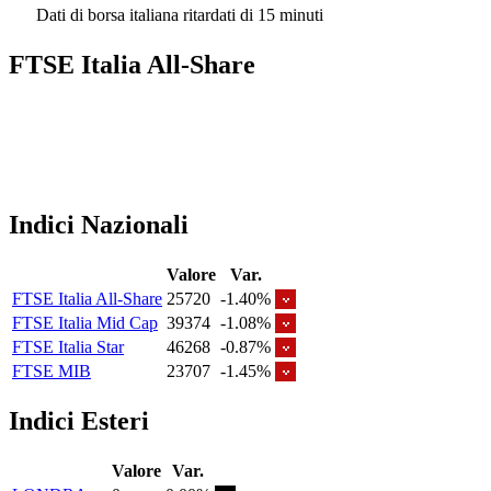
Dati di borsa italiana ritardati di 15 minuti
FTSE Italia All-Share
Indici Nazionali
Valore
Var.
FTSE Italia All-Share
25720
-1.40%
FTSE Italia Mid Cap
39374
-1.08%
FTSE Italia Star
46268
-0.87%
FTSE MIB
23707
-1.45%
Indici Esteri
Valore
Var.