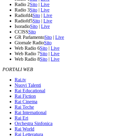
Radio 2
Sito
|
Live
Radio 3
Sito
|
Live
Radiofd4
Sito
|
Live
Radiofd5
Sito
|
Live
Isoradio
Sito
|
Live
CCISS
Sito
GR Parlamento
Sito
|
Live
Giornale Radio
Sito
Web Radio 6
Sito
|
Live
Web Radio 7
Sito
|
Live
Web Radio 8
Sito
|
Live
PORTALI WEB
Rai.tv
Nuovi Talenti
Rai Educational
Rai Fiction
Rai Cinema
Rai Teche
Rai International
Rai Eri
Orchestra Sinfonica
Rai World
Rai Letteratura