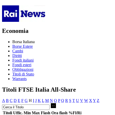
Economia
Borsa Italiana
Borse Estere
Cambi
Diritti
Fondi italiani
Fondi esteri
Obbligazioni
Titoli di Stato
Warrants
Titoli FTSE Italia All-Share
A
B
C
D
E
F
G
H
I
J
K
L
M
N
O
P
Q
R
S
T
U
V
W
X
Y
Z
Titoli
Uffic.
Min
Max
Flash
Ora flash
%Fl/Ri