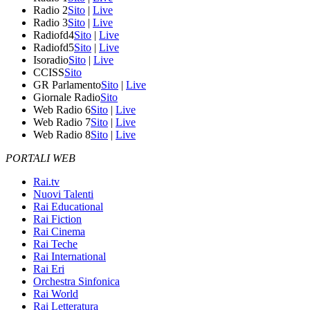
Radio 2
Sito
|
Live
Radio 3
Sito
|
Live
Radiofd4
Sito
|
Live
Radiofd5
Sito
|
Live
Isoradio
Sito
|
Live
CCISS
Sito
GR Parlamento
Sito
|
Live
Giornale Radio
Sito
Web Radio 6
Sito
|
Live
Web Radio 7
Sito
|
Live
Web Radio 8
Sito
|
Live
PORTALI WEB
Rai.tv
Nuovi Talenti
Rai Educational
Rai Fiction
Rai Cinema
Rai Teche
Rai International
Rai Eri
Orchestra Sinfonica
Rai World
Rai Letteratura