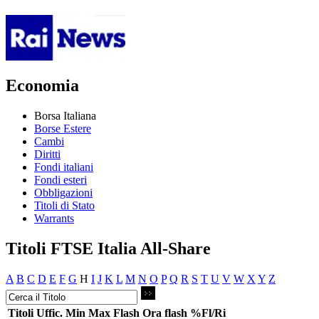
Economia
Borsa Italiana
Borse Estere
Cambi
Diritti
Fondi italiani
Fondi esteri
Obbligazioni
Titoli di Stato
Warrants
Titoli FTSE Italia All-Share
A
B
C
D
E
F
G
H
I
J
K
L
M
N
O
P
Q
R
S
T
U
V
W
X
Y
Z
Titoli
Uffic.
Min
Max
Flash
Ora flash
%Fl/Ri