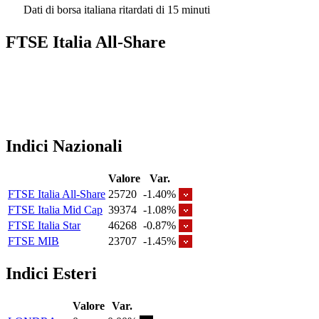
Dati di borsa italiana ritardati di 15 minuti
FTSE Italia All-Share
Indici Nazionali
Valore
Var.
FTSE Italia All-Share
25720
-1.40%
FTSE Italia Mid Cap
39374
-1.08%
FTSE Italia Star
46268
-0.87%
FTSE MIB
23707
-1.45%
Indici Esteri
Valore
Var.