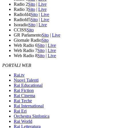
Radio 2
Sito
|
Live
Radio 3
Sito
|
Live
Radiofd4
Sito
|
Live
Radiofd5
Sito
|
Live
Isoradio
Sito
|
Live
CCISS
Sito
GR Parlamento
Sito
|
Live
Giornale Radio
Sito
Web Radio 6
Sito
|
Live
Web Radio 7
Sito
|
Live
Web Radio 8
Sito
|
Live
PORTALI WEB
Rai.tv
Nuovi Talenti
Rai Educational
Rai Fiction
Rai Cinema
Rai Teche
Rai International
Rai Eri
Orchestra Sinfonica
Rai World
Rai Letteratura