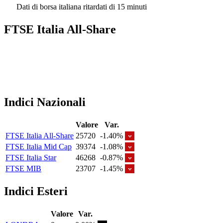
Dati di borsa italiana ritardati di 15 minuti
FTSE Italia All-Share
Indici Nazionali
Valore
Var.
FTSE Italia All-Share
25720
-1.40%
FTSE Italia Mid Cap
39374
-1.08%
FTSE Italia Star
46268
-0.87%
FTSE MIB
23707
-1.45%
Indici Esteri
Valore
Var.