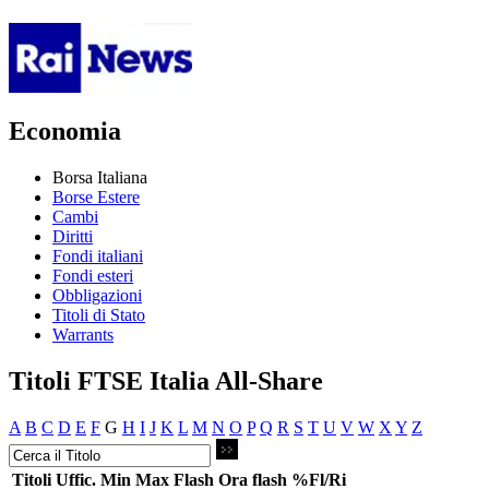
Economia
Borsa Italiana
Borse Estere
Cambi
Diritti
Fondi italiani
Fondi esteri
Obbligazioni
Titoli di Stato
Warrants
Titoli FTSE Italia All-Share
A
B
C
D
E
F
G
H
I
J
K
L
M
N
O
P
Q
R
S
T
U
V
W
X
Y
Z
Titoli
Uffic.
Min
Max
Flash
Ora flash
%Fl/Ri