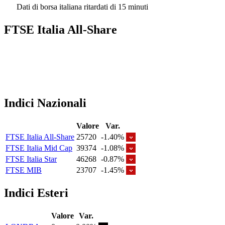
Dati di borsa italiana ritardati di 15 minuti
FTSE Italia All-Share
Indici Nazionali
Valore
Var.
FTSE Italia All-Share
25720
-1.40%
FTSE Italia Mid Cap
39374
-1.08%
FTSE Italia Star
46268
-0.87%
FTSE MIB
23707
-1.45%
Indici Esteri
Valore
Var.