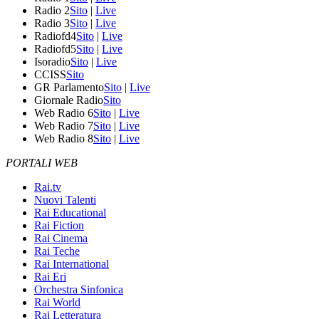
Radio 2
Sito
|
Live
Radio 3
Sito
|
Live
Radiofd4
Sito
|
Live
Radiofd5
Sito
|
Live
Isoradio
Sito
|
Live
CCISS
Sito
GR Parlamento
Sito
|
Live
Giornale Radio
Sito
Web Radio 6
Sito
|
Live
Web Radio 7
Sito
|
Live
Web Radio 8
Sito
|
Live
PORTALI WEB
Rai.tv
Nuovi Talenti
Rai Educational
Rai Fiction
Rai Cinema
Rai Teche
Rai International
Rai Eri
Orchestra Sinfonica
Rai World
Rai Letteratura