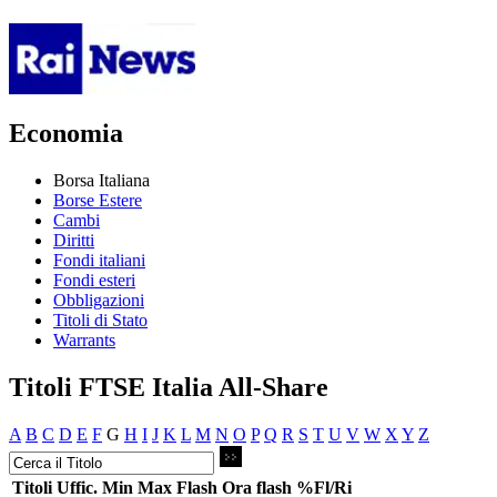
Economia
Borsa Italiana
Borse Estere
Cambi
Diritti
Fondi italiani
Fondi esteri
Obbligazioni
Titoli di Stato
Warrants
Titoli FTSE Italia All-Share
A
B
C
D
E
F
G
H
I
J
K
L
M
N
O
P
Q
R
S
T
U
V
W
X
Y
Z
Titoli
Uffic.
Min
Max
Flash
Ora flash
%Fl/Ri