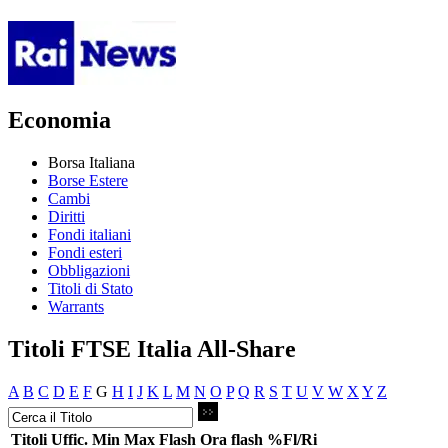
Economia
Borsa Italiana
Borse Estere
Cambi
Diritti
Fondi italiani
Fondi esteri
Obbligazioni
Titoli di Stato
Warrants
Titoli FTSE Italia All-Share
A
B
C
D
E
F
G
H
I
J
K
L
M
N
O
P
Q
R
S
T
U
V
W
X
Y
Z
Titoli
Uffic.
Min
Max
Flash
Ora flash
%Fl/Ri