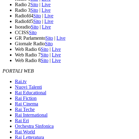
Radio 2
Sito
|
Live
Radio 3
Sito
|
Live
Radiofd4
Sito
|
Live
Radiofd5
Sito
|
Live
Isoradio
Sito
|
Live
CCISS
Sito
GR Parlamento
Sito
|
Live
Giornale Radio
Sito
Web Radio 6
Sito
|
Live
Web Radio 7
Sito
|
Live
Web Radio 8
Sito
|
Live
PORTALI WEB
Rai.tv
Nuovi Talenti
Rai Educational
Rai Fiction
Rai Cinema
Rai Teche
Rai International
Rai Eri
Orchestra Sinfonica
Rai World
Rai Letteratura