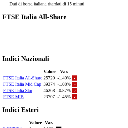
Dati di borsa italiana ritardati di 15 minuti
FTSE Italia All-Share
Indici Nazionali
Valore
Var.
FTSE Italia All-Share
25720
-1.40%
FTSE Italia Mid Cap
39374
-1.08%
FTSE Italia Star
46268
-0.87%
FTSE MIB
23707
-1.45%
Indici Esteri
Valore
Var.