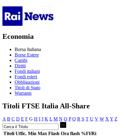
Economia
Borsa Italiana
Borse Estere
Cambi
Diritti
Fondi italiani
Fondi esteri
Obbligazioni
Titoli di Stato
Warrants
Titoli FTSE Italia All-Share
A
B
C
D
E
F
G
H
I
J
K
L
M
N
O
P
Q
R
S
T
U
V
W
X
Y
Z
Titoli
Uffic.
Min
Max
Flash
Ora flash
%Fl/Ri