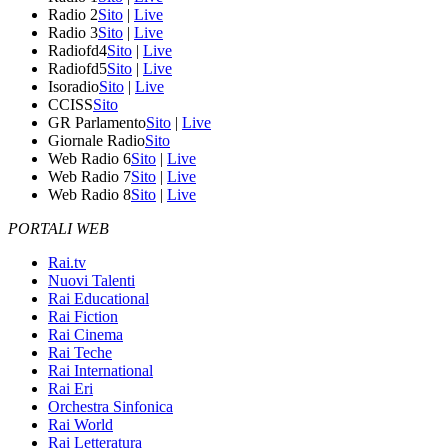
Radio 2
Sito
|
Live
Radio 3
Sito
|
Live
Radiofd4
Sito
|
Live
Radiofd5
Sito
|
Live
Isoradio
Sito
|
Live
CCISS
Sito
GR Parlamento
Sito
|
Live
Giornale Radio
Sito
Web Radio 6
Sito
|
Live
Web Radio 7
Sito
|
Live
Web Radio 8
Sito
|
Live
PORTALI WEB
Rai.tv
Nuovi Talenti
Rai Educational
Rai Fiction
Rai Cinema
Rai Teche
Rai International
Rai Eri
Orchestra Sinfonica
Rai World
Rai Letteratura