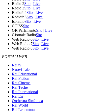
Radio 2
Sito
|
Live
Radio 3
Sito
|
Live
Radiofd4
Sito
|
Live
Radiofd5
Sito
|
Live
Isoradio
Sito
|
Live
CCISS
Sito
GR Parlamento
Sito
|
Live
Giornale Radio
Sito
Web Radio 6
Sito
|
Live
Web Radio 7
Sito
|
Live
Web Radio 8
Sito
|
Live
PORTALI WEB
Rai.tv
Nuovi Talenti
Rai Educational
Rai Fiction
Rai Cinema
Rai Teche
Rai International
Rai Eri
Orchestra Sinfonica
Rai World
Rai Letteratura