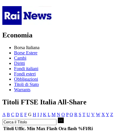
Economia
Borsa Italiana
Borse Estere
Cambi
Diritti
Fondi italiani
Fondi esteri
Obbligazioni
Titoli di Stato
Warrants
Titoli FTSE Italia All-Share
A
B
C
D
E
F
G
H
I
J
K
L
M
N
O
P
Q
R
S
T
U
V
W
X
Y
Z
Titoli
Uffic.
Min
Max
Flash
Ora flash
%Fl/Ri