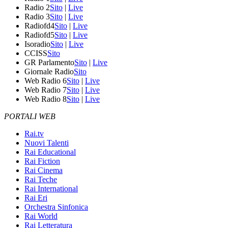
Radio 2
Sito
|
Live
Radio 3
Sito
|
Live
Radiofd4
Sito
|
Live
Radiofd5
Sito
|
Live
Isoradio
Sito
|
Live
CCISS
Sito
GR Parlamento
Sito
|
Live
Giornale Radio
Sito
Web Radio 6
Sito
|
Live
Web Radio 7
Sito
|
Live
Web Radio 8
Sito
|
Live
PORTALI WEB
Rai.tv
Nuovi Talenti
Rai Educational
Rai Fiction
Rai Cinema
Rai Teche
Rai International
Rai Eri
Orchestra Sinfonica
Rai World
Rai Letteratura