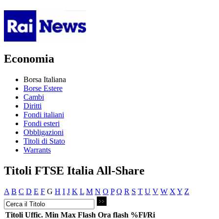
Economia
Borsa Italiana
Borse Estere
Cambi
Diritti
Fondi italiani
Fondi esteri
Obbligazioni
Titoli di Stato
Warrants
Titoli FTSE Italia All-Share
A
B
C
D
E
F
G
H
I
J
K
L
M
N
O
P
Q
R
S
T
U
V
W
X
Y
Z
Titoli
Uffic.
Min
Max
Flash
Ora flash
%Fl/Ri