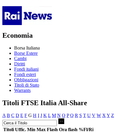
Economia
Borsa Italiana
Borse Estere
Cambi
Diritti
Fondi italiani
Fondi esteri
Obbligazioni
Titoli di Stato
Warrants
Titoli FTSE Italia All-Share
A
B
C
D
E
F
G
H
I
J
K
L
M
N
O
P
Q
R
S
T
U
V
W
X
Y
Z
Titoli
Uffic.
Min
Max
Flash
Ora flash
%Fl/Ri