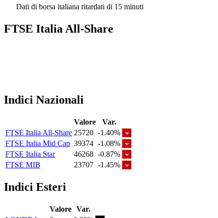
Dati di borsa italiana ritardati di 15 minuti
FTSE Italia All-Share
Indici Nazionali
Valore
Var.
FTSE Italia All-Share
25720
-1.40%
FTSE Italia Mid Cap
39374
-1.08%
FTSE Italia Star
46268
-0.87%
FTSE MIB
23707
-1.45%
Indici Esteri
Valore
Var.