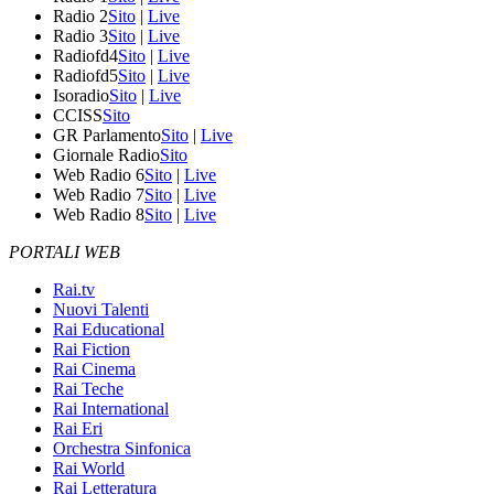
Radio 2
Sito
|
Live
Radio 3
Sito
|
Live
Radiofd4
Sito
|
Live
Radiofd5
Sito
|
Live
Isoradio
Sito
|
Live
CCISS
Sito
GR Parlamento
Sito
|
Live
Giornale Radio
Sito
Web Radio 6
Sito
|
Live
Web Radio 7
Sito
|
Live
Web Radio 8
Sito
|
Live
PORTALI WEB
Rai.tv
Nuovi Talenti
Rai Educational
Rai Fiction
Rai Cinema
Rai Teche
Rai International
Rai Eri
Orchestra Sinfonica
Rai World
Rai Letteratura