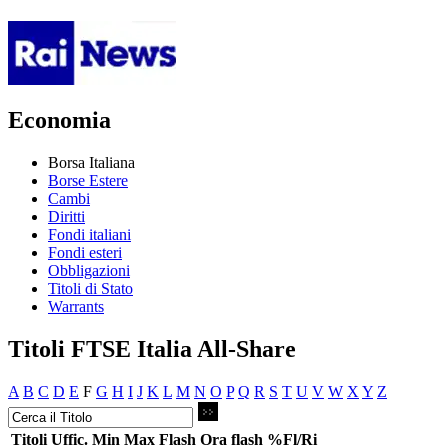
Economia
Borsa Italiana
Borse Estere
Cambi
Diritti
Fondi italiani
Fondi esteri
Obbligazioni
Titoli di Stato
Warrants
Titoli FTSE Italia All-Share
A
B
C
D
E
F
G
H
I
J
K
L
M
N
O
P
Q
R
S
T
U
V
W
X
Y
Z
Titoli
Uffic.
Min
Max
Flash
Ora flash
%Fl/Ri