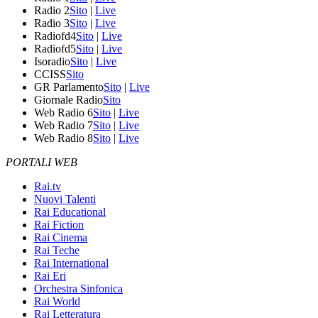
Radio 2
Sito
|
Live
Radio 3
Sito
|
Live
Radiofd4
Sito
|
Live
Radiofd5
Sito
|
Live
Isoradio
Sito
|
Live
CCISS
Sito
GR Parlamento
Sito
|
Live
Giornale Radio
Sito
Web Radio 6
Sito
|
Live
Web Radio 7
Sito
|
Live
Web Radio 8
Sito
|
Live
PORTALI WEB
Rai.tv
Nuovi Talenti
Rai Educational
Rai Fiction
Rai Cinema
Rai Teche
Rai International
Rai Eri
Orchestra Sinfonica
Rai World
Rai Letteratura