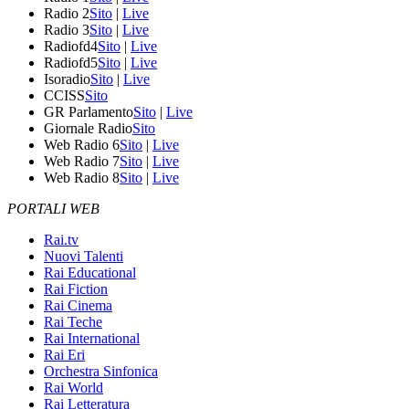
Radio 2
Sito
|
Live
Radio 3
Sito
|
Live
Radiofd4
Sito
|
Live
Radiofd5
Sito
|
Live
Isoradio
Sito
|
Live
CCISS
Sito
GR Parlamento
Sito
|
Live
Giornale Radio
Sito
Web Radio 6
Sito
|
Live
Web Radio 7
Sito
|
Live
Web Radio 8
Sito
|
Live
PORTALI WEB
Rai.tv
Nuovi Talenti
Rai Educational
Rai Fiction
Rai Cinema
Rai Teche
Rai International
Rai Eri
Orchestra Sinfonica
Rai World
Rai Letteratura