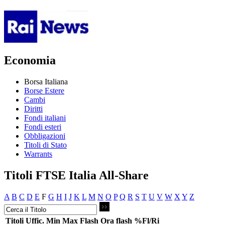
Economia
Borsa Italiana
Borse Estere
Cambi
Diritti
Fondi italiani
Fondi esteri
Obbligazioni
Titoli di Stato
Warrants
Titoli FTSE Italia All-Share
A
B
C
D
E
F
G
H
I
J
K
L
M
N
O
P
Q
R
S
T
U
V
W
X
Y
Z
Titoli
Uffic.
Min
Max
Flash
Ora flash
%Fl/Ri