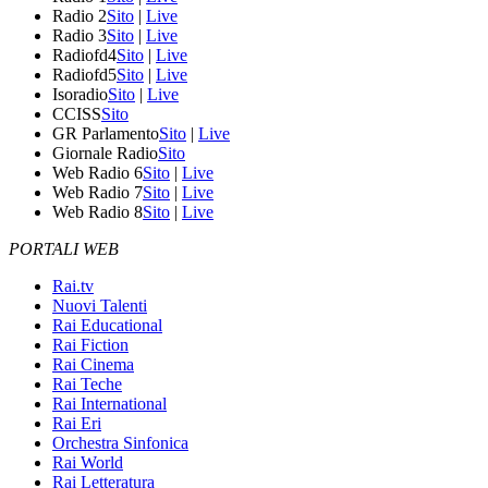
Radio 2
Sito
|
Live
Radio 3
Sito
|
Live
Radiofd4
Sito
|
Live
Radiofd5
Sito
|
Live
Isoradio
Sito
|
Live
CCISS
Sito
GR Parlamento
Sito
|
Live
Giornale Radio
Sito
Web Radio 6
Sito
|
Live
Web Radio 7
Sito
|
Live
Web Radio 8
Sito
|
Live
PORTALI WEB
Rai.tv
Nuovi Talenti
Rai Educational
Rai Fiction
Rai Cinema
Rai Teche
Rai International
Rai Eri
Orchestra Sinfonica
Rai World
Rai Letteratura