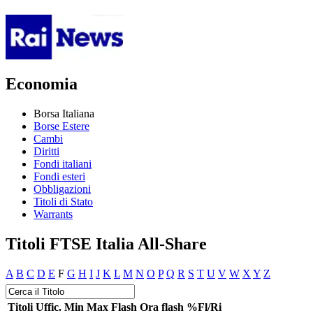
Economia
Borsa Italiana
Borse Estere
Cambi
Diritti
Fondi italiani
Fondi esteri
Obbligazioni
Titoli di Stato
Warrants
Titoli FTSE Italia All-Share
A
B
C
D
E
F
G
H
I
J
K
L
M
N
O
P
Q
R
S
T
U
V
W
X
Y
Z
Titoli
Uffic.
Min
Max
Flash
Ora flash
%Fl/Ri