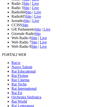
Radio 2
Sito
|
Live
Radio 3
Sito
|
Live
Radiofd4
Sito
|
Live
Radiofd5
Sito
|
Live
Isoradio
Sito
|
Live
CCISS
Sito
GR Parlamento
Sito
|
Live
Giornale Radio
Sito
Web Radio 6
Sito
|
Live
Web Radio 7
Sito
|
Live
Web Radio 8
Sito
|
Live
PORTALI WEB
Rai.tv
Nuovi Talenti
Rai Educational
Rai Fiction
Rai Cinema
Rai Teche
Rai International
Rai Eri
Orchestra Sinfonica
Rai World
Rai Letteratura