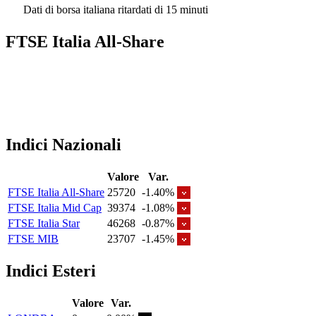
Dati di borsa italiana ritardati di 15 minuti
FTSE Italia All-Share
Indici Nazionali
Valore
Var.
FTSE Italia All-Share
25720
-1.40%
FTSE Italia Mid Cap
39374
-1.08%
FTSE Italia Star
46268
-0.87%
FTSE MIB
23707
-1.45%
Indici Esteri
Valore
Var.