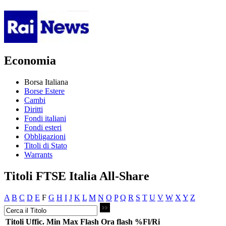
Economia
Borsa Italiana
Borse Estere
Cambi
Diritti
Fondi italiani
Fondi esteri
Obbligazioni
Titoli di Stato
Warrants
Titoli FTSE Italia All-Share
A
B
C
D
E
F
G
H
I
J
K
L
M
N
O
P
Q
R
S
T
U
V
W
X
Y
Z
Titoli
Uffic.
Min
Max
Flash
Ora flash
%Fl/Ri