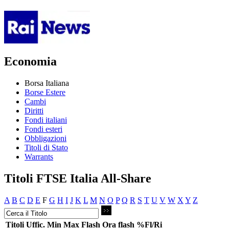
Economia
Borsa Italiana
Borse Estere
Cambi
Diritti
Fondi italiani
Fondi esteri
Obbligazioni
Titoli di Stato
Warrants
Titoli FTSE Italia All-Share
A
B
C
D
E
F
G
H
I
J
K
L
M
N
O
P
Q
R
S
T
U
V
W
X
Y
Z
Titoli
Uffic.
Min
Max
Flash
Ora flash
%Fl/Ri