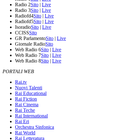
Radio 2
Sito
|
Live
Radio 3
Sito
|
Live
Radiofd4
Sito
|
Live
Radiofd5
Sito
|
Live
Isoradio
Sito
|
Live
CCISS
Sito
GR Parlamento
Sito
|
Live
Giornale Radio
Sito
Web Radio 6
Sito
|
Live
Web Radio 7
Sito
|
Live
Web Radio 8
Sito
|
Live
PORTALI WEB
Rai.tv
Nuovi Talenti
Rai Educational
Rai Fiction
Rai Cinema
Rai Teche
Rai International
Rai Eri
Orchestra Sinfonica
Rai World
Rai Letteratura