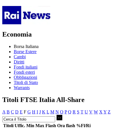
Economia
Borsa Italiana
Borse Estere
Cambi
Diritti
Fondi italiani
Fondi esteri
Obbligazioni
Titoli di Stato
Warrants
Titoli FTSE Italia All-Share
A
B
C
D
E
F
G
H
I
J
K
L
M
N
O
P
Q
R
S
T
U
V
W
X
Y
Z
Titoli
Uffic.
Min
Max
Flash
Ora flash
%Fl/Ri