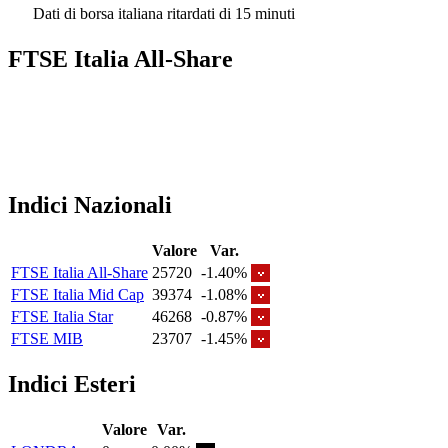
Dati di borsa italiana ritardati di 15 minuti
FTSE Italia All-Share
Indici Nazionali
Valore
Var.
FTSE Italia All-Share
25720
-1.40%
FTSE Italia Mid Cap
39374
-1.08%
FTSE Italia Star
46268
-0.87%
FTSE MIB
23707
-1.45%
Indici Esteri
Valore
Var.