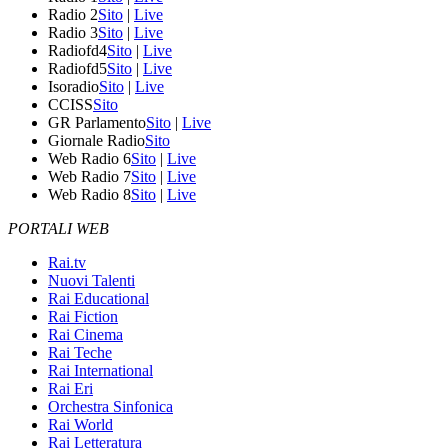
Radio 2
Sito
|
Live
Radio 3
Sito
|
Live
Radiofd4
Sito
|
Live
Radiofd5
Sito
|
Live
Isoradio
Sito
|
Live
CCISS
Sito
GR Parlamento
Sito
|
Live
Giornale Radio
Sito
Web Radio 6
Sito
|
Live
Web Radio 7
Sito
|
Live
Web Radio 8
Sito
|
Live
PORTALI WEB
Rai.tv
Nuovi Talenti
Rai Educational
Rai Fiction
Rai Cinema
Rai Teche
Rai International
Rai Eri
Orchestra Sinfonica
Rai World
Rai Letteratura