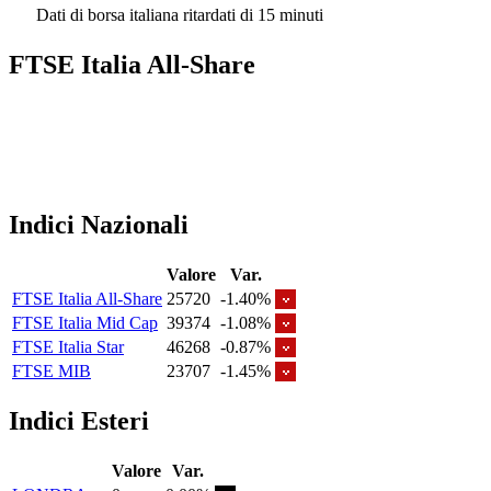
Dati di borsa italiana ritardati di 15 minuti
FTSE Italia All-Share
Indici Nazionali
Valore
Var.
FTSE Italia All-Share
25720
-1.40%
FTSE Italia Mid Cap
39374
-1.08%
FTSE Italia Star
46268
-0.87%
FTSE MIB
23707
-1.45%
Indici Esteri
Valore
Var.