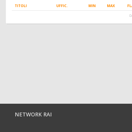
TITOLI
UFFIC.
MIN
MAX
FL
Da
NETWORK RAI