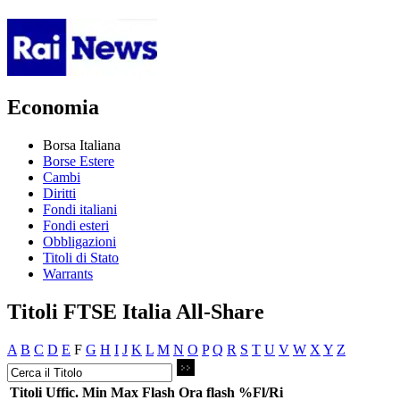
Economia
Borsa Italiana
Borse Estere
Cambi
Diritti
Fondi italiani
Fondi esteri
Obbligazioni
Titoli di Stato
Warrants
Titoli FTSE Italia All-Share
A
B
C
D
E
F
G
H
I
J
K
L
M
N
O
P
Q
R
S
T
U
V
W
X
Y
Z
Titoli
Uffic.
Min
Max
Flash
Ora flash
%Fl/Ri