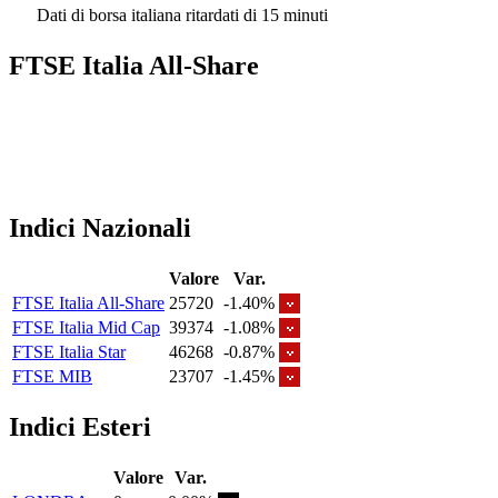
Dati di borsa italiana ritardati di 15 minuti
FTSE Italia All-Share
Indici Nazionali
Valore
Var.
FTSE Italia All-Share
25720
-1.40%
FTSE Italia Mid Cap
39374
-1.08%
FTSE Italia Star
46268
-0.87%
FTSE MIB
23707
-1.45%
Indici Esteri
Valore
Var.