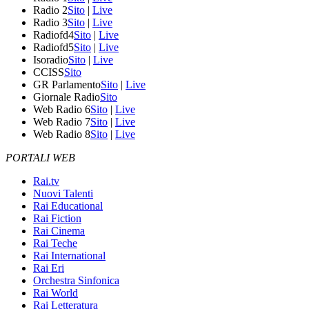
Radio 2
Sito
|
Live
Radio 3
Sito
|
Live
Radiofd4
Sito
|
Live
Radiofd5
Sito
|
Live
Isoradio
Sito
|
Live
CCISS
Sito
GR Parlamento
Sito
|
Live
Giornale Radio
Sito
Web Radio 6
Sito
|
Live
Web Radio 7
Sito
|
Live
Web Radio 8
Sito
|
Live
PORTALI WEB
Rai.tv
Nuovi Talenti
Rai Educational
Rai Fiction
Rai Cinema
Rai Teche
Rai International
Rai Eri
Orchestra Sinfonica
Rai World
Rai Letteratura