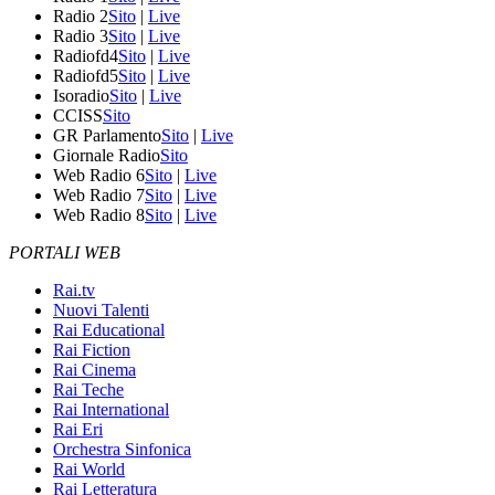
Radio 2
Sito
|
Live
Radio 3
Sito
|
Live
Radiofd4
Sito
|
Live
Radiofd5
Sito
|
Live
Isoradio
Sito
|
Live
CCISS
Sito
GR Parlamento
Sito
|
Live
Giornale Radio
Sito
Web Radio 6
Sito
|
Live
Web Radio 7
Sito
|
Live
Web Radio 8
Sito
|
Live
PORTALI WEB
Rai.tv
Nuovi Talenti
Rai Educational
Rai Fiction
Rai Cinema
Rai Teche
Rai International
Rai Eri
Orchestra Sinfonica
Rai World
Rai Letteratura