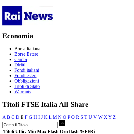
Economia
Borsa Italiana
Borse Estere
Cambi
Diritti
Fondi italiani
Fondi esteri
Obbligazioni
Titoli di Stato
Warrants
Titoli FTSE Italia All-Share
A
B
C
D
E
F
G
H
I
J
K
L
M
N
O
P
Q
R
S
T
U
V
W
X
Y
Z
Titoli
Uffic.
Min
Max
Flash
Ora flash
%Fl/Ri