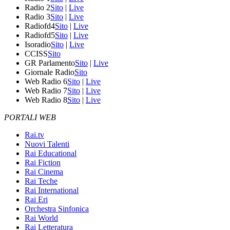
Radio 2
Sito
|
Live
Radio 3
Sito
|
Live
Radiofd4
Sito
|
Live
Radiofd5
Sito
|
Live
Isoradio
Sito
|
Live
CCISS
Sito
GR Parlamento
Sito
|
Live
Giornale Radio
Sito
Web Radio 6
Sito
|
Live
Web Radio 7
Sito
|
Live
Web Radio 8
Sito
|
Live
PORTALI WEB
Rai.tv
Nuovi Talenti
Rai Educational
Rai Fiction
Rai Cinema
Rai Teche
Rai International
Rai Eri
Orchestra Sinfonica
Rai World
Rai Letteratura