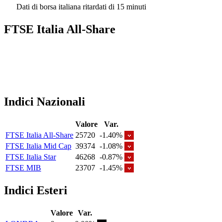
Dati di borsa italiana ritardati di 15 minuti
FTSE Italia All-Share
Indici Nazionali
Valore
Var.
FTSE Italia All-Share
25720
-1.40%
FTSE Italia Mid Cap
39374
-1.08%
FTSE Italia Star
46268
-0.87%
FTSE MIB
23707
-1.45%
Indici Esteri
Valore
Var.