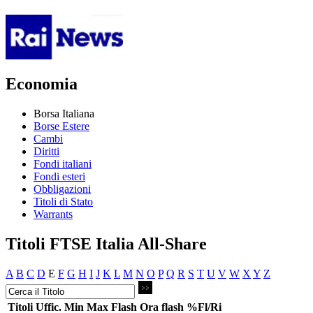
Economia
Borsa Italiana
Borse Estere
Cambi
Diritti
Fondi italiani
Fondi esteri
Obbligazioni
Titoli di Stato
Warrants
Titoli FTSE Italia All-Share
A
B
C
D
E
F
G
H
I
J
K
L
M
N
O
P
Q
R
S
T
U
V
W
X
Y
Z
Titoli
Uffic.
Min
Max
Flash
Ora flash
%Fl/Ri