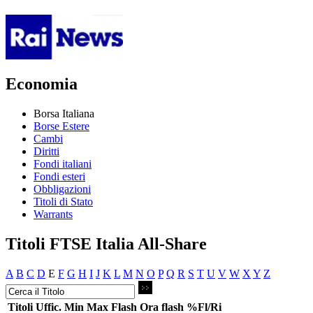
Economia
Borsa Italiana
Borse Estere
Cambi
Diritti
Fondi italiani
Fondi esteri
Obbligazioni
Titoli di Stato
Warrants
Titoli FTSE Italia All-Share
A
B
C
D
E
F
G
H
I
J
K
L
M
N
O
P
Q
R
S
T
U
V
W
X
Y
Z
Titoli
Uffic.
Min
Max
Flash
Ora flash
%Fl/Ri