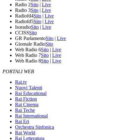
Radio 2
Sito
|
Live
Radio 3
Sito
|
Live
Radiofd4
Sito
|
Live
Radiofd5
Sito
|
Live
Isoradio
Sito
|
Live
CCISS
Sito
GR Parlamento
Sito
|
Live
Giornale Radio
Sito
Web Radio 6
Sito
|
Live
Web Radio 7
Sito
|
Live
Web Radio 8
Sito
|
Live
PORTALI WEB
Rai.tv
Nuovi Talenti
Rai Educational
Rai Fiction
Rai Cinema
Rai Teche
Rai International
Rai Eri
Orchestra Sinfonica
Rai World
Rai Letteratura