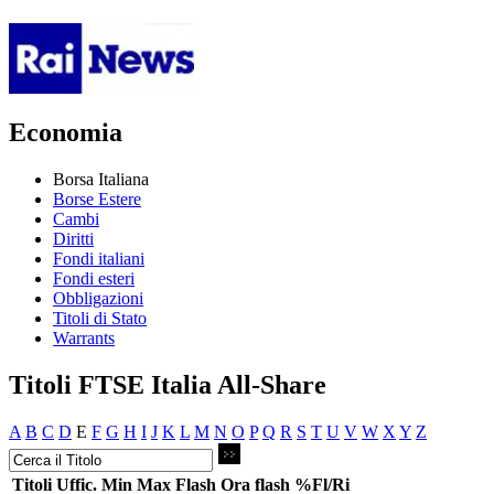
Economia
Borsa Italiana
Borse Estere
Cambi
Diritti
Fondi italiani
Fondi esteri
Obbligazioni
Titoli di Stato
Warrants
Titoli FTSE Italia All-Share
A
B
C
D
E
F
G
H
I
J
K
L
M
N
O
P
Q
R
S
T
U
V
W
X
Y
Z
Titoli
Uffic.
Min
Max
Flash
Ora flash
%Fl/Ri