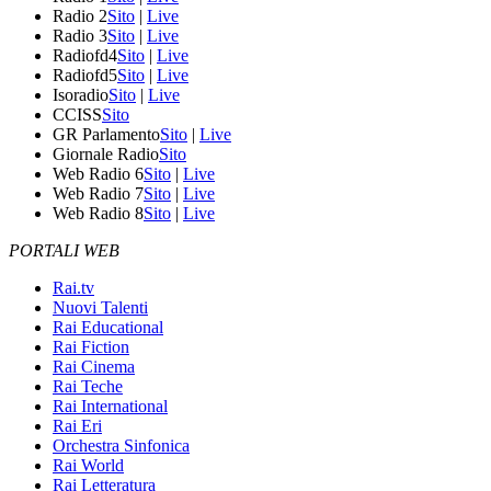
Radio 2
Sito
|
Live
Radio 3
Sito
|
Live
Radiofd4
Sito
|
Live
Radiofd5
Sito
|
Live
Isoradio
Sito
|
Live
CCISS
Sito
GR Parlamento
Sito
|
Live
Giornale Radio
Sito
Web Radio 6
Sito
|
Live
Web Radio 7
Sito
|
Live
Web Radio 8
Sito
|
Live
PORTALI WEB
Rai.tv
Nuovi Talenti
Rai Educational
Rai Fiction
Rai Cinema
Rai Teche
Rai International
Rai Eri
Orchestra Sinfonica
Rai World
Rai Letteratura