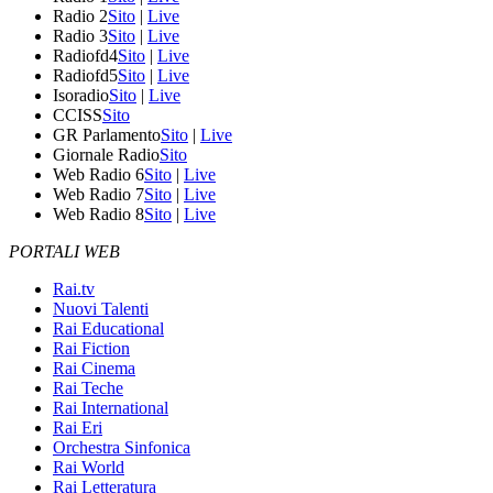
Radio 2
Sito
|
Live
Radio 3
Sito
|
Live
Radiofd4
Sito
|
Live
Radiofd5
Sito
|
Live
Isoradio
Sito
|
Live
CCISS
Sito
GR Parlamento
Sito
|
Live
Giornale Radio
Sito
Web Radio 6
Sito
|
Live
Web Radio 7
Sito
|
Live
Web Radio 8
Sito
|
Live
PORTALI WEB
Rai.tv
Nuovi Talenti
Rai Educational
Rai Fiction
Rai Cinema
Rai Teche
Rai International
Rai Eri
Orchestra Sinfonica
Rai World
Rai Letteratura