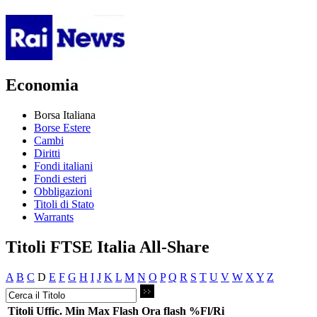
Economia
Borsa Italiana
Borse Estere
Cambi
Diritti
Fondi italiani
Fondi esteri
Obbligazioni
Titoli di Stato
Warrants
Titoli FTSE Italia All-Share
A
B
C
D
E
F
G
H
I
J
K
L
M
N
O
P
Q
R
S
T
U
V
W
X
Y
Z
Titoli
Uffic.
Min
Max
Flash
Ora flash
%Fl/Ri