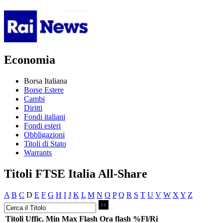
Economia
Borsa Italiana
Borse Estere
Cambi
Diritti
Fondi italiani
Fondi esteri
Obbligazioni
Titoli di Stato
Warrants
Titoli FTSE Italia All-Share
A
B
C
D
E
F
G
H
I
J
K
L
M
N
O
P
Q
R
S
T
U
V
W
X
Y
Z
Titoli
Uffic.
Min
Max
Flash
Ora flash
%Fl/Ri