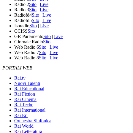
Radio 2
Sito
|
Live
Radio 3
Sito
|
Live
Radiofd4
Sito
|
Live
Radiofd5
Sito
|
Live
Isoradio
Sito
|
Live
CCISS
Sito
GR Parlamento
Sito
|
Live
Giornale Radio
Sito
Web Radio 6
Sito
|
Live
Web Radio 7
Sito
|
Live
Web Radio 8
Sito
|
Live
PORTALI WEB
Rai.tv
Nuovi Talenti
Rai Educational
Rai Fiction
Rai Cinema
Rai Teche
Rai International
Rai Eri
Orchestra Sinfonica
Rai World
Rai Letteratura