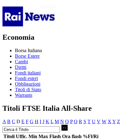
Economia
Borsa Italiana
Borse Estere
Cambi
Diritti
Fondi italiani
Fondi esteri
Obbligazioni
Titoli di Stato
Warrants
Titoli FTSE Italia All-Share
A
B
C
D
E
F
G
H
I
J
K
L
M
N
O
P
Q
R
S
T
U
V
W
X
Y
Z
Titoli
Uffic.
Min
Max
Flash
Ora flash
%Fl/Ri