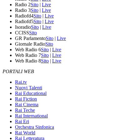
Radio 2
Sito
|
Live
Radio 3
Sito
|
Live
Radiofd4
Sito
|
Live
Radiofd5
Sito
|
Live
Isoradio
Sito
|
Live
CCISS
Sito
GR Parlamento
Sito
|
Live
Giornale Radio
Sito
Web Radio 6
Sito
|
Live
Web Radio 7
Sito
|
Live
Web Radio 8
Sito
|
Live
PORTALI WEB
Rai.tv
Nuovi Talenti
Rai Educational
Rai Fiction
Rai Cinema
Rai Teche
Rai International
Rai Eri
Orchestra Sinfonica
Rai World
Rai Letteratura