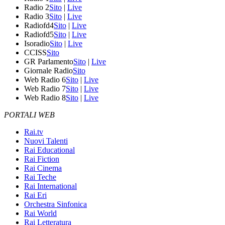
Radio 2
Sito
|
Live
Radio 3
Sito
|
Live
Radiofd4
Sito
|
Live
Radiofd5
Sito
|
Live
Isoradio
Sito
|
Live
CCISS
Sito
GR Parlamento
Sito
|
Live
Giornale Radio
Sito
Web Radio 6
Sito
|
Live
Web Radio 7
Sito
|
Live
Web Radio 8
Sito
|
Live
PORTALI WEB
Rai.tv
Nuovi Talenti
Rai Educational
Rai Fiction
Rai Cinema
Rai Teche
Rai International
Rai Eri
Orchestra Sinfonica
Rai World
Rai Letteratura