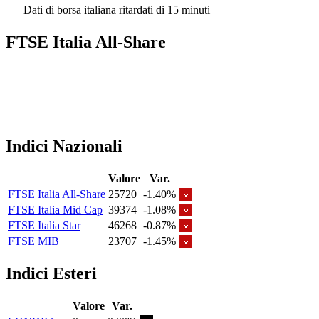
Dati di borsa italiana ritardati di 15 minuti
FTSE Italia All-Share
Indici Nazionali
Valore
Var.
FTSE Italia All-Share
25720
-1.40%
FTSE Italia Mid Cap
39374
-1.08%
FTSE Italia Star
46268
-0.87%
FTSE MIB
23707
-1.45%
Indici Esteri
Valore
Var.