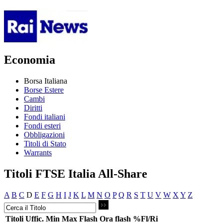
Economia
Borsa Italiana
Borse Estere
Cambi
Diritti
Fondi italiani
Fondi esteri
Obbligazioni
Titoli di Stato
Warrants
Titoli FTSE Italia All-Share
A
B
C
D
E
F
G
H
I
J
K
L
M
N
O
P
Q
R
S
T
U
V
W
X
Y
Z
Titoli
Uffic.
Min
Max
Flash
Ora flash
%Fl/Ri