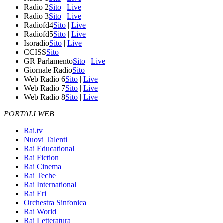
Radio 2
Sito
|
Live
Radio 3
Sito
|
Live
Radiofd4
Sito
|
Live
Radiofd5
Sito
|
Live
Isoradio
Sito
|
Live
CCISS
Sito
GR Parlamento
Sito
|
Live
Giornale Radio
Sito
Web Radio 6
Sito
|
Live
Web Radio 7
Sito
|
Live
Web Radio 8
Sito
|
Live
PORTALI WEB
Rai.tv
Nuovi Talenti
Rai Educational
Rai Fiction
Rai Cinema
Rai Teche
Rai International
Rai Eri
Orchestra Sinfonica
Rai World
Rai Letteratura