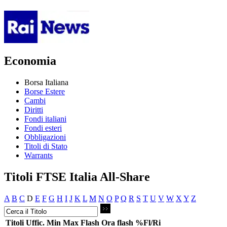
Economia
Borsa Italiana
Borse Estere
Cambi
Diritti
Fondi italiani
Fondi esteri
Obbligazioni
Titoli di Stato
Warrants
Titoli FTSE Italia All-Share
A
B
C
D
E
F
G
H
I
J
K
L
M
N
O
P
Q
R
S
T
U
V
W
X
Y
Z
Titoli
Uffic.
Min
Max
Flash
Ora flash
%Fl/Ri