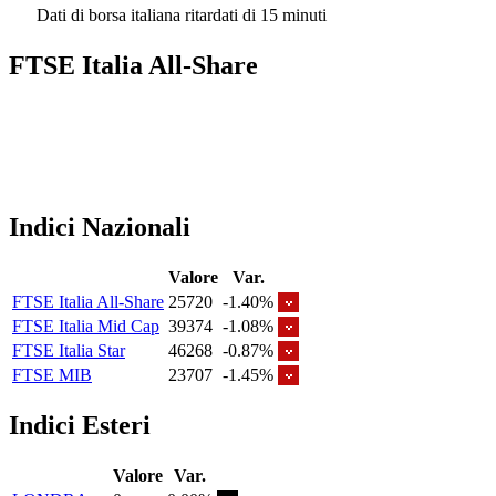
Dati di borsa italiana ritardati di 15 minuti
FTSE Italia All-Share
Indici Nazionali
Valore
Var.
FTSE Italia All-Share
25720
-1.40%
FTSE Italia Mid Cap
39374
-1.08%
FTSE Italia Star
46268
-0.87%
FTSE MIB
23707
-1.45%
Indici Esteri
Valore
Var.