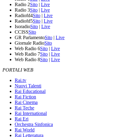
Radio 2
Sito
|
Live
Radio 3
Sito
|
Live
Radiofd4
Sito
|
Live
Radiofd5
Sito
|
Live
Isoradio
Sito
|
Live
CCISS
Sito
GR Parlamento
Sito
|
Live
Giornale Radio
Sito
Web Radio 6
Sito
|
Live
Web Radio 7
Sito
|
Live
Web Radio 8
Sito
|
Live
PORTALI WEB
Rai.tv
Nuovi Talenti
Rai Educational
Rai Fiction
Rai Cinema
Rai Teche
Rai International
Rai Eri
Orchestra Sinfonica
Rai World
Rai Letteratura