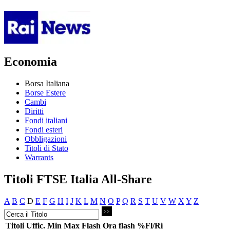
Economia
Borsa Italiana
Borse Estere
Cambi
Diritti
Fondi italiani
Fondi esteri
Obbligazioni
Titoli di Stato
Warrants
Titoli FTSE Italia All-Share
A
B
C
D
E
F
G
H
I
J
K
L
M
N
O
P
Q
R
S
T
U
V
W
X
Y
Z
Titoli
Uffic.
Min
Max
Flash
Ora flash
%Fl/Ri