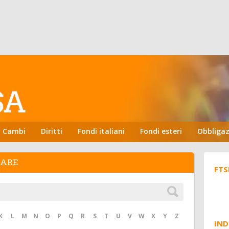
Cambi
Diritti
Fondi italiani
Fondi esteri
Obbligaz
HARE
FTS
K
L
M
N
O
P
Q
R
S
T
U
V
W
X
Y
Z
IND