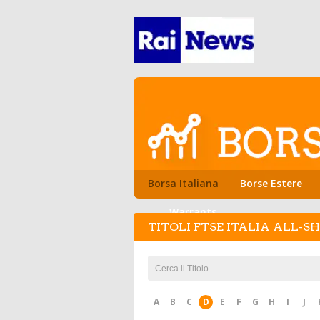
Borsa Italiana
Borse Estere
Warrants
TITOLI FTSE ITALIA ALL-S
A
B
C
D
E
F
G
H
I
J