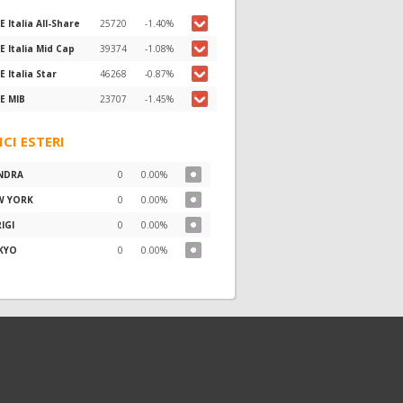
E Italia All-Share
25720
-1.40%
E Italia Mid Cap
39374
-1.08%
E Italia Star
46268
-0.87%
E MIB
23707
-1.45%
ICI ESTERI
NDRA
0
0.00%
W YORK
0
0.00%
IGI
0
0.00%
KYO
0
0.00%