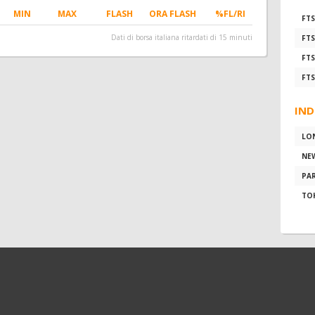
MIN
MAX
FLASH
ORA FLASH
%FL/RI
FTS
Dati di borsa italiana ritardati di 15 minuti
FTS
FTS
FTS
IND
LO
NE
PAR
TO