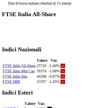
Dati di borsa italiana ritardati di 15 minuti
FTSE Italia All-Share
Indici Nazionali
Valore
Var.
FTSE Italia All-Share
25720
-1.40%
FTSE Italia Mid Cap
39374
-1.08%
FTSE Italia Star
46268
-0.87%
FTSE MIB
23707
-1.45%
Indici Esteri
Valore
Var.