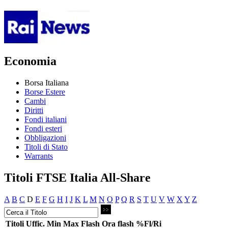
Economia
Borsa Italiana
Borse Estere
Cambi
Diritti
Fondi italiani
Fondi esteri
Obbligazioni
Titoli di Stato
Warrants
Titoli FTSE Italia All-Share
A
B
C
D
E
F
G
H
I
J
K
L
M
N
O
P
Q
R
S
T
U
V
W
X
Y
Z
Titoli
Uffic.
Min
Max
Flash
Ora flash
%Fl/Ri