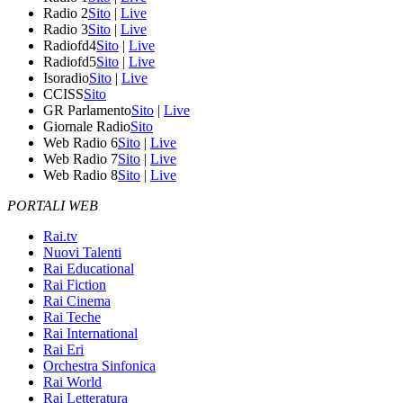
Radio 2
Sito
|
Live
Radio 3
Sito
|
Live
Radiofd4
Sito
|
Live
Radiofd5
Sito
|
Live
Isoradio
Sito
|
Live
CCISS
Sito
GR Parlamento
Sito
|
Live
Giornale Radio
Sito
Web Radio 6
Sito
|
Live
Web Radio 7
Sito
|
Live
Web Radio 8
Sito
|
Live
PORTALI WEB
Rai.tv
Nuovi Talenti
Rai Educational
Rai Fiction
Rai Cinema
Rai Teche
Rai International
Rai Eri
Orchestra Sinfonica
Rai World
Rai Letteratura