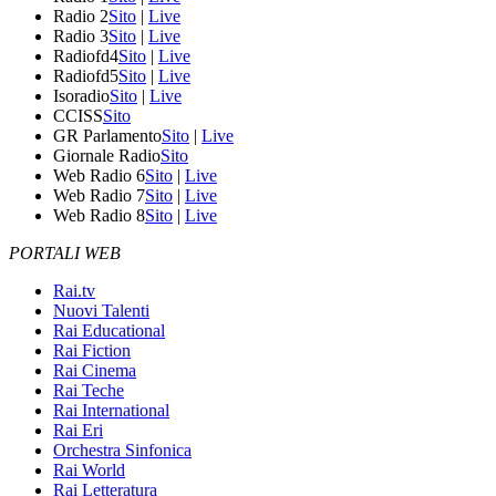
Radio 2
Sito
|
Live
Radio 3
Sito
|
Live
Radiofd4
Sito
|
Live
Radiofd5
Sito
|
Live
Isoradio
Sito
|
Live
CCISS
Sito
GR Parlamento
Sito
|
Live
Giornale Radio
Sito
Web Radio 6
Sito
|
Live
Web Radio 7
Sito
|
Live
Web Radio 8
Sito
|
Live
PORTALI WEB
Rai.tv
Nuovi Talenti
Rai Educational
Rai Fiction
Rai Cinema
Rai Teche
Rai International
Rai Eri
Orchestra Sinfonica
Rai World
Rai Letteratura