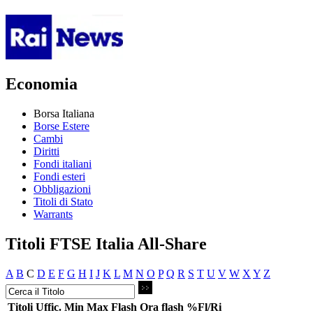
Economia
Borsa Italiana
Borse Estere
Cambi
Diritti
Fondi italiani
Fondi esteri
Obbligazioni
Titoli di Stato
Warrants
Titoli FTSE Italia All-Share
A
B
C
D
E
F
G
H
I
J
K
L
M
N
O
P
Q
R
S
T
U
V
W
X
Y
Z
Titoli
Uffic.
Min
Max
Flash
Ora flash
%Fl/Ri