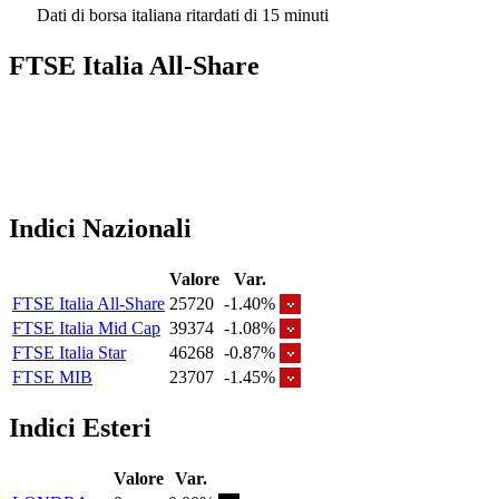
Dati di borsa italiana ritardati di 15 minuti
FTSE Italia All-Share
Indici Nazionali
Valore
Var.
FTSE Italia All-Share
25720
-1.40%
FTSE Italia Mid Cap
39374
-1.08%
FTSE Italia Star
46268
-0.87%
FTSE MIB
23707
-1.45%
Indici Esteri
Valore
Var.