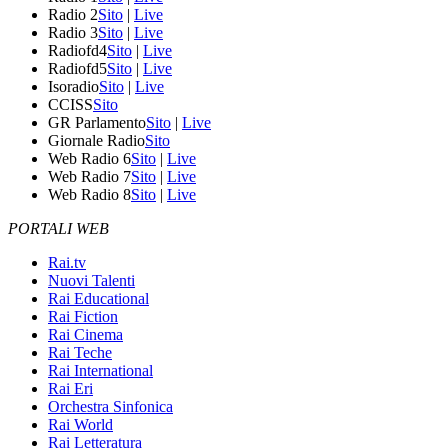
Radio 2
Sito
|
Live
Radio 3
Sito
|
Live
Radiofd4
Sito
|
Live
Radiofd5
Sito
|
Live
Isoradio
Sito
|
Live
CCISS
Sito
GR Parlamento
Sito
|
Live
Giornale Radio
Sito
Web Radio 6
Sito
|
Live
Web Radio 7
Sito
|
Live
Web Radio 8
Sito
|
Live
PORTALI WEB
Rai.tv
Nuovi Talenti
Rai Educational
Rai Fiction
Rai Cinema
Rai Teche
Rai International
Rai Eri
Orchestra Sinfonica
Rai World
Rai Letteratura