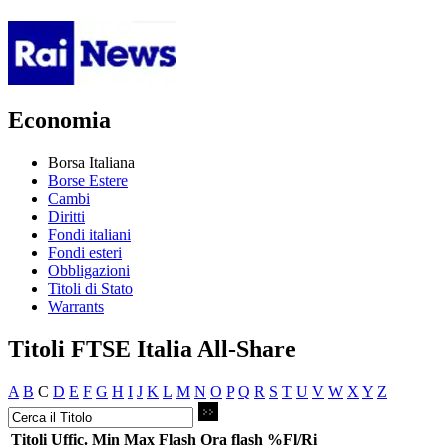
Economia
Borsa Italiana
Borse Estere
Cambi
Diritti
Fondi italiani
Fondi esteri
Obbligazioni
Titoli di Stato
Warrants
Titoli FTSE Italia All-Share
A
B
C
D
E
F
G
H
I
J
K
L
M
N
O
P
Q
R
S
T
U
V
W
X
Y
Z
Titoli
Uffic.
Min
Max
Flash
Ora flash
%Fl/Ri