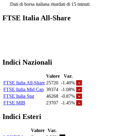
Dati di borsa italiana ritardati di 15 minuti
FTSE Italia All-Share
Indici Nazionali
Valore
Var.
FTSE Italia All-Share
25720
-1.40%
FTSE Italia Mid Cap
39374
-1.08%
FTSE Italia Star
46268
-0.87%
FTSE MIB
23707
-1.45%
Indici Esteri
Valore
Var.