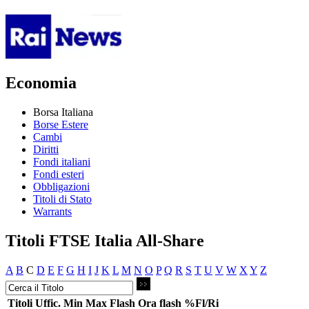
Economia
Borsa Italiana
Borse Estere
Cambi
Diritti
Fondi italiani
Fondi esteri
Obbligazioni
Titoli di Stato
Warrants
Titoli FTSE Italia All-Share
A
B
C
D
E
F
G
H
I
J
K
L
M
N
O
P
Q
R
S
T
U
V
W
X
Y
Z
Titoli
Uffic.
Min
Max
Flash
Ora flash
%Fl/Ri