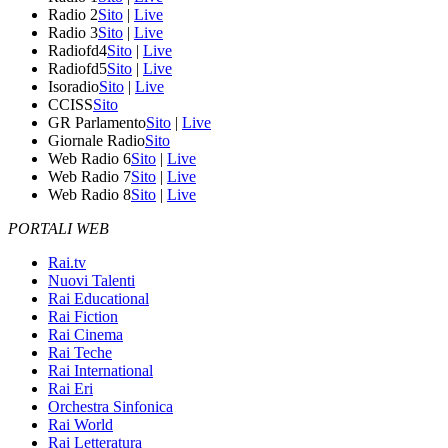
Radio 2
Sito
|
Live
Radio 3
Sito
|
Live
Radiofd4
Sito
|
Live
Radiofd5
Sito
|
Live
Isoradio
Sito
|
Live
CCISS
Sito
GR Parlamento
Sito
|
Live
Giornale Radio
Sito
Web Radio 6
Sito
|
Live
Web Radio 7
Sito
|
Live
Web Radio 8
Sito
|
Live
PORTALI WEB
Rai.tv
Nuovi Talenti
Rai Educational
Rai Fiction
Rai Cinema
Rai Teche
Rai International
Rai Eri
Orchestra Sinfonica
Rai World
Rai Letteratura