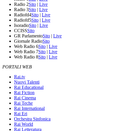
Radio 2
Sito
|
Live
Radio 3
Sito
|
Live
Radiofd4
Sito
|
Live
Radiofd5
Sito
|
Live
Isoradio
Sito
|
Live
CCISS
Sito
GR Parlamento
Sito
|
Live
Giornale Radio
Sito
Web Radio 6
Sito
|
Live
Web Radio 7
Sito
|
Live
Web Radio 8
Sito
|
Live
PORTALI WEB
Rai.tv
Nuovi Talenti
Rai Educational
Rai Fiction
Rai Cinema
Rai Teche
Rai International
Rai Eri
Orchestra Sinfonica
Rai World
Rai Letteratura