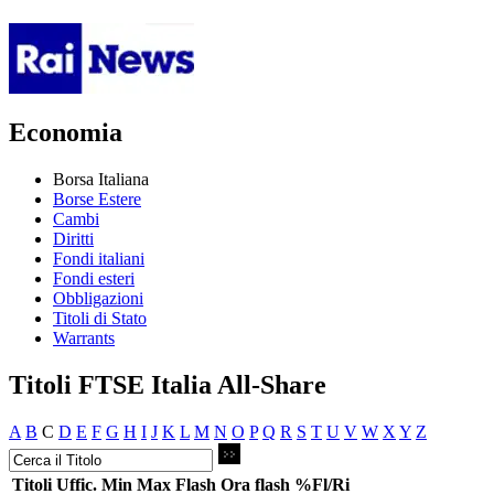
Economia
Borsa Italiana
Borse Estere
Cambi
Diritti
Fondi italiani
Fondi esteri
Obbligazioni
Titoli di Stato
Warrants
Titoli FTSE Italia All-Share
A
B
C
D
E
F
G
H
I
J
K
L
M
N
O
P
Q
R
S
T
U
V
W
X
Y
Z
Titoli
Uffic.
Min
Max
Flash
Ora flash
%Fl/Ri