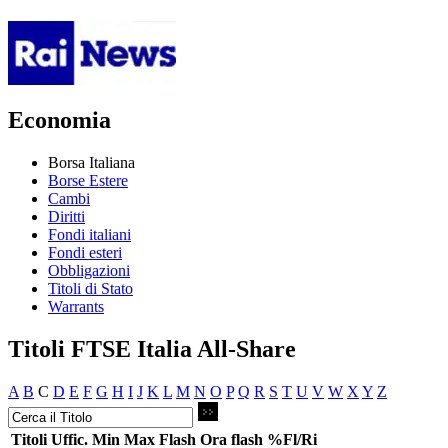
Economia
Borsa Italiana
Borse Estere
Cambi
Diritti
Fondi italiani
Fondi esteri
Obbligazioni
Titoli di Stato
Warrants
Titoli FTSE Italia All-Share
A
B
C
D
E
F
G
H
I
J
K
L
M
N
O
P
Q
R
S
T
U
V
W
X
Y
Z
Titoli
Uffic.
Min
Max
Flash
Ora flash
%Fl/Ri