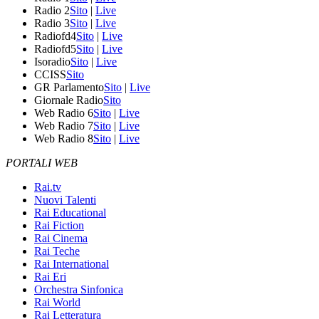
Radio 2
Sito
|
Live
Radio 3
Sito
|
Live
Radiofd4
Sito
|
Live
Radiofd5
Sito
|
Live
Isoradio
Sito
|
Live
CCISS
Sito
GR Parlamento
Sito
|
Live
Giornale Radio
Sito
Web Radio 6
Sito
|
Live
Web Radio 7
Sito
|
Live
Web Radio 8
Sito
|
Live
PORTALI WEB
Rai.tv
Nuovi Talenti
Rai Educational
Rai Fiction
Rai Cinema
Rai Teche
Rai International
Rai Eri
Orchestra Sinfonica
Rai World
Rai Letteratura