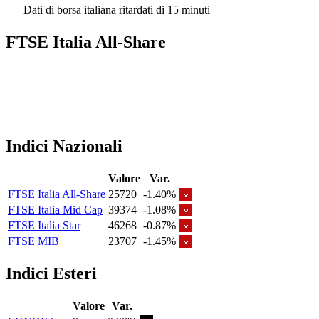
Dati di borsa italiana ritardati di 15 minuti
FTSE Italia All-Share
Indici Nazionali
Valore
Var.
FTSE Italia All-Share
25720
-1.40%
FTSE Italia Mid Cap
39374
-1.08%
FTSE Italia Star
46268
-0.87%
FTSE MIB
23707
-1.45%
Indici Esteri
Valore
Var.