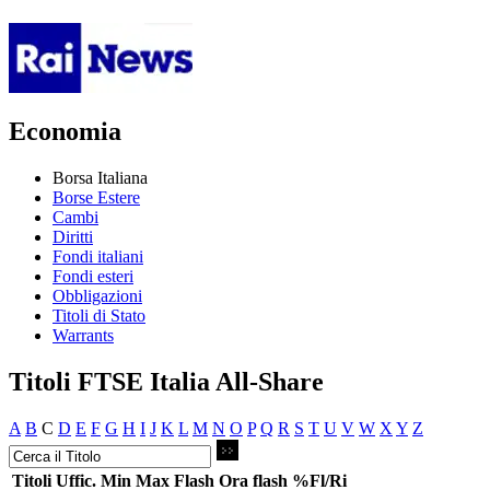
Economia
Borsa Italiana
Borse Estere
Cambi
Diritti
Fondi italiani
Fondi esteri
Obbligazioni
Titoli di Stato
Warrants
Titoli FTSE Italia All-Share
A
B
C
D
E
F
G
H
I
J
K
L
M
N
O
P
Q
R
S
T
U
V
W
X
Y
Z
Titoli
Uffic.
Min
Max
Flash
Ora flash
%Fl/Ri