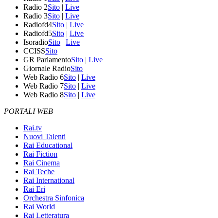
Radio 2
Sito
|
Live
Radio 3
Sito
|
Live
Radiofd4
Sito
|
Live
Radiofd5
Sito
|
Live
Isoradio
Sito
|
Live
CCISS
Sito
GR Parlamento
Sito
|
Live
Giornale Radio
Sito
Web Radio 6
Sito
|
Live
Web Radio 7
Sito
|
Live
Web Radio 8
Sito
|
Live
PORTALI WEB
Rai.tv
Nuovi Talenti
Rai Educational
Rai Fiction
Rai Cinema
Rai Teche
Rai International
Rai Eri
Orchestra Sinfonica
Rai World
Rai Letteratura