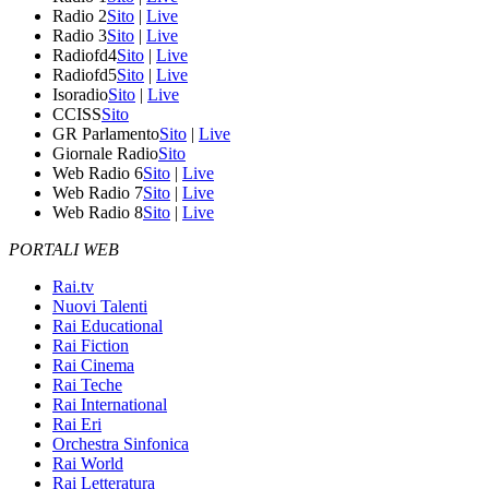
Radio 2
Sito
|
Live
Radio 3
Sito
|
Live
Radiofd4
Sito
|
Live
Radiofd5
Sito
|
Live
Isoradio
Sito
|
Live
CCISS
Sito
GR Parlamento
Sito
|
Live
Giornale Radio
Sito
Web Radio 6
Sito
|
Live
Web Radio 7
Sito
|
Live
Web Radio 8
Sito
|
Live
PORTALI WEB
Rai.tv
Nuovi Talenti
Rai Educational
Rai Fiction
Rai Cinema
Rai Teche
Rai International
Rai Eri
Orchestra Sinfonica
Rai World
Rai Letteratura