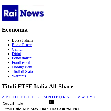
Economia
Borsa Italiana
Borse Estere
Cambi
Diritti
Fondi italiani
Fondi esteri
Obbligazioni
Titoli di Stato
Warrants
Titoli FTSE Italia All-Share
A
B
C
D
E
F
G
H
I
J
K
L
M
N
O
P
Q
R
S
T
U
V
W
X
Y
Z
Titoli
Uffic.
Min
Max
Flash
Ora flash
%Fl/Ri