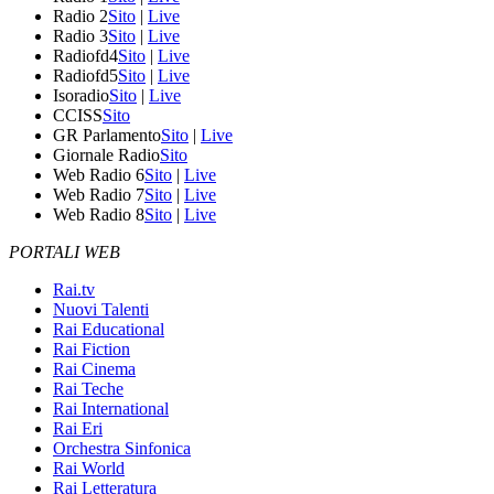
Radio 2
Sito
|
Live
Radio 3
Sito
|
Live
Radiofd4
Sito
|
Live
Radiofd5
Sito
|
Live
Isoradio
Sito
|
Live
CCISS
Sito
GR Parlamento
Sito
|
Live
Giornale Radio
Sito
Web Radio 6
Sito
|
Live
Web Radio 7
Sito
|
Live
Web Radio 8
Sito
|
Live
PORTALI WEB
Rai.tv
Nuovi Talenti
Rai Educational
Rai Fiction
Rai Cinema
Rai Teche
Rai International
Rai Eri
Orchestra Sinfonica
Rai World
Rai Letteratura