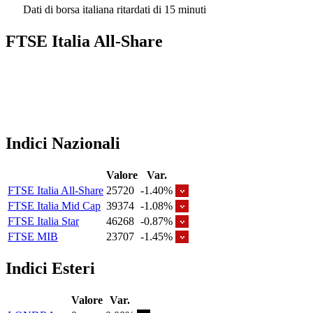
Dati di borsa italiana ritardati di 15 minuti
FTSE Italia All-Share
Indici Nazionali
Valore
Var.
FTSE Italia All-Share
25720
-1.40%
FTSE Italia Mid Cap
39374
-1.08%
FTSE Italia Star
46268
-0.87%
FTSE MIB
23707
-1.45%
Indici Esteri
Valore
Var.