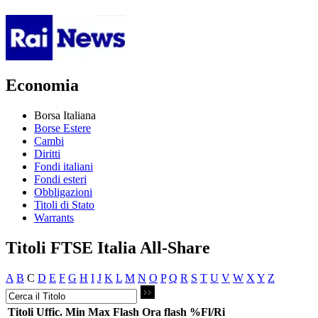
Economia
Borsa Italiana
Borse Estere
Cambi
Diritti
Fondi italiani
Fondi esteri
Obbligazioni
Titoli di Stato
Warrants
Titoli FTSE Italia All-Share
A
B
C
D
E
F
G
H
I
J
K
L
M
N
O
P
Q
R
S
T
U
V
W
X
Y
Z
Titoli
Uffic.
Min
Max
Flash
Ora flash
%Fl/Ri