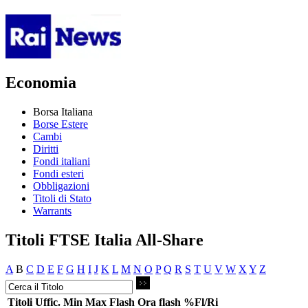
Economia
Borsa Italiana
Borse Estere
Cambi
Diritti
Fondi italiani
Fondi esteri
Obbligazioni
Titoli di Stato
Warrants
Titoli FTSE Italia All-Share
A
B
C
D
E
F
G
H
I
J
K
L
M
N
O
P
Q
R
S
T
U
V
W
X
Y
Z
Titoli
Uffic.
Min
Max
Flash
Ora flash
%Fl/Ri