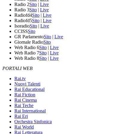
Radio 2
Sito
|
Live
Radio 3
Sito
|
Live
Radiofd4
Sito
|
Live
Radiofd5
Sito
|
Live
Isoradio
Sito
|
Live
CCISS
Sito
GR Parlamento
Sito
|
Live
Giornale Radio
Sito
Web Radio 6
Sito
|
Live
Web Radio 7
Sito
|
Live
Web Radio 8
Sito
|
Live
PORTALI WEB
Rai.tv
Nuovi Talenti
Rai Educational
Rai Fiction
Rai Cinema
Rai Teche
Rai International
Rai Eri
Orchestra Sinfonica
Rai World
Rai Letteratura