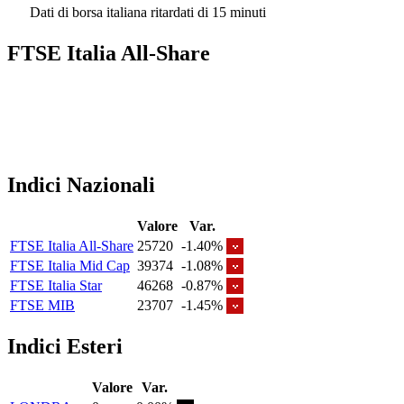
Dati di borsa italiana ritardati di 15 minuti
FTSE Italia All-Share
Indici Nazionali
Valore
Var.
FTSE Italia All-Share
25720
-1.40%
FTSE Italia Mid Cap
39374
-1.08%
FTSE Italia Star
46268
-0.87%
FTSE MIB
23707
-1.45%
Indici Esteri
Valore
Var.