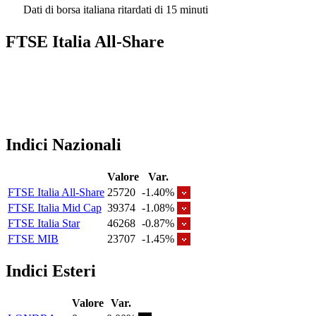
Dati di borsa italiana ritardati di 15 minuti
FTSE Italia All-Share
Indici Nazionali
Valore
Var.
FTSE Italia All-Share
25720
-1.40%
FTSE Italia Mid Cap
39374
-1.08%
FTSE Italia Star
46268
-0.87%
FTSE MIB
23707
-1.45%
Indici Esteri
Valore
Var.