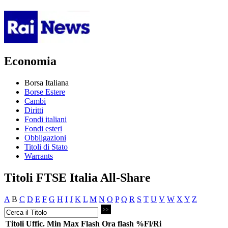
Economia
Borsa Italiana
Borse Estere
Cambi
Diritti
Fondi italiani
Fondi esteri
Obbligazioni
Titoli di Stato
Warrants
Titoli FTSE Italia All-Share
A
B
C
D
E
F
G
H
I
J
K
L
M
N
O
P
Q
R
S
T
U
V
W
X
Y
Z
Titoli
Uffic.
Min
Max
Flash
Ora flash
%Fl/Ri