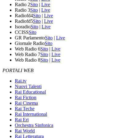
Radio 2
Sito
|
Live
Radio 3
Sito
|
Live
Radiofd4
Sito
|
Live
Radiofd5
Sito
|
Live
Isoradio
Sito
|
Live
CCISS
Sito
GR Parlamento
Sito
|
Live
Giornale Radio
Sito
Web Radio 6
Sito
|
Live
Web Radio 7
Sito
|
Live
Web Radio 8
Sito
|
Live
PORTALI WEB
Rai.tv
Nuovi Talenti
Rai Educational
Rai Fiction
Rai Cinema
Rai Teche
Rai International
Rai Eri
Orchestra Sinfonica
Rai World
Rai Letteratura