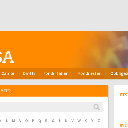
Cambi
Diritti
Fondi italiani
Fondi esteri
Obbligaz
HARE
FTS
K
L
M
N
O
P
Q
R
S
T
U
V
W
X
Y
Z
IND