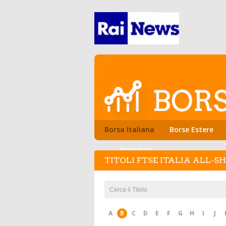
Borsa Italiana
Borse Estere
Warrants
TITOLI FTSE ITALIA ALL-S
A
B
C
D
E
F
G
H
I
J