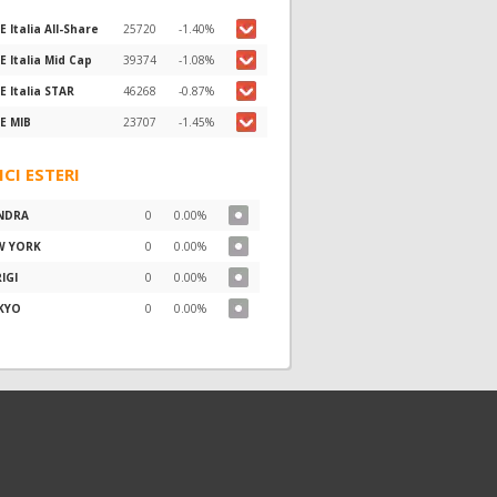
E Italia All-Share
25720
-1.40%
E Italia Mid Cap
39374
-1.08%
E Italia STAR
46268
-0.87%
E MIB
23707
-1.45%
ICI ESTERI
NDRA
0
0.00%
W YORK
0
0.00%
IGI
0
0.00%
KYO
0
0.00%