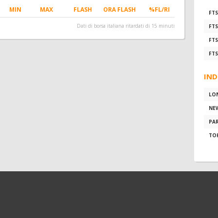
MIN
MAX
FLASH
ORA FLASH
%FL/RI
FTS
Dati di borsa italiana ritardati di 15 minuti
FTS
FTS
FTS
IND
LO
NE
PAR
TO