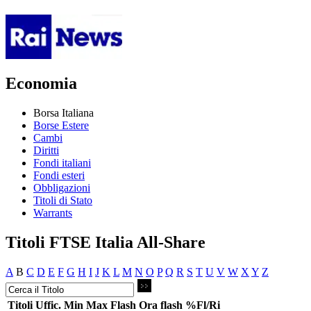
Economia
Borsa Italiana
Borse Estere
Cambi
Diritti
Fondi italiani
Fondi esteri
Obbligazioni
Titoli di Stato
Warrants
Titoli FTSE Italia All-Share
A
B
C
D
E
F
G
H
I
J
K
L
M
N
O
P
Q
R
S
T
U
V
W
X
Y
Z
Titoli
Uffic.
Min
Max
Flash
Ora flash
%Fl/Ri