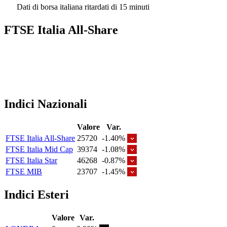
Dati di borsa italiana ritardati di 15 minuti
FTSE Italia All-Share
Indici Nazionali
Valore
Var.
FTSE Italia All-Share
25720
-1.40%
FTSE Italia Mid Cap
39374
-1.08%
FTSE Italia Star
46268
-0.87%
FTSE MIB
23707
-1.45%
Indici Esteri
Valore
Var.