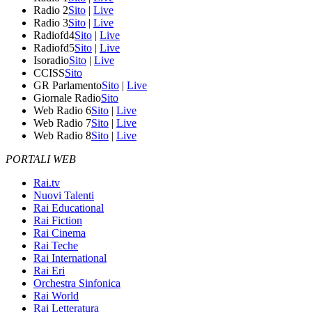
Radio 2
Sito
|
Live
Radio 3
Sito
|
Live
Radiofd4
Sito
|
Live
Radiofd5
Sito
|
Live
Isoradio
Sito
|
Live
CCISS
Sito
GR Parlamento
Sito
|
Live
Giornale Radio
Sito
Web Radio 6
Sito
|
Live
Web Radio 7
Sito
|
Live
Web Radio 8
Sito
|
Live
PORTALI WEB
Rai.tv
Nuovi Talenti
Rai Educational
Rai Fiction
Rai Cinema
Rai Teche
Rai International
Rai Eri
Orchestra Sinfonica
Rai World
Rai Letteratura