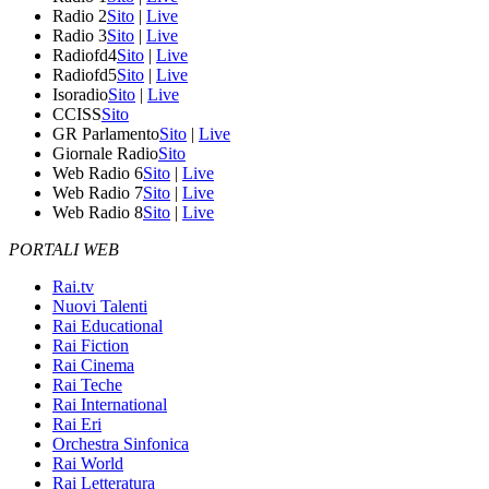
Radio 2
Sito
|
Live
Radio 3
Sito
|
Live
Radiofd4
Sito
|
Live
Radiofd5
Sito
|
Live
Isoradio
Sito
|
Live
CCISS
Sito
GR Parlamento
Sito
|
Live
Giornale Radio
Sito
Web Radio 6
Sito
|
Live
Web Radio 7
Sito
|
Live
Web Radio 8
Sito
|
Live
PORTALI WEB
Rai.tv
Nuovi Talenti
Rai Educational
Rai Fiction
Rai Cinema
Rai Teche
Rai International
Rai Eri
Orchestra Sinfonica
Rai World
Rai Letteratura