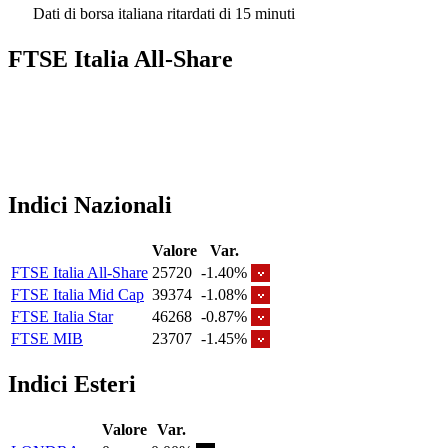
Dati di borsa italiana ritardati di 15 minuti
FTSE Italia All-Share
Indici Nazionali
Valore
Var.
FTSE Italia All-Share
25720
-1.40%
FTSE Italia Mid Cap
39374
-1.08%
FTSE Italia Star
46268
-0.87%
FTSE MIB
23707
-1.45%
Indici Esteri
Valore
Var.