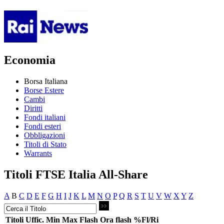
Economia
Borsa Italiana
Borse Estere
Cambi
Diritti
Fondi italiani
Fondi esteri
Obbligazioni
Titoli di Stato
Warrants
Titoli FTSE Italia All-Share
A
B
C
D
E
F
G
H
I
J
K
L
M
N
O
P
Q
R
S
T
U
V
W
X
Y
Z
Titoli
Uffic.
Min
Max
Flash
Ora flash
%Fl/Ri