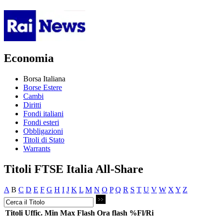
Economia
Borsa Italiana
Borse Estere
Cambi
Diritti
Fondi italiani
Fondi esteri
Obbligazioni
Titoli di Stato
Warrants
Titoli FTSE Italia All-Share
A
B
C
D
E
F
G
H
I
J
K
L
M
N
O
P
Q
R
S
T
U
V
W
X
Y
Z
Titoli
Uffic.
Min
Max
Flash
Ora flash
%Fl/Ri