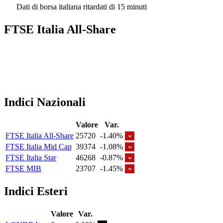
Dati di borsa italiana ritardati di 15 minuti
FTSE Italia All-Share
Indici Nazionali
Valore
Var.
FTSE Italia All-Share
25720
-1.40%
FTSE Italia Mid Cap
39374
-1.08%
FTSE Italia Star
46268
-0.87%
FTSE MIB
23707
-1.45%
Indici Esteri
Valore
Var.