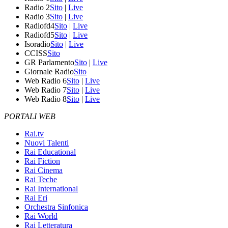
Radio 2
Sito
|
Live
Radio 3
Sito
|
Live
Radiofd4
Sito
|
Live
Radiofd5
Sito
|
Live
Isoradio
Sito
|
Live
CCISS
Sito
GR Parlamento
Sito
|
Live
Giornale Radio
Sito
Web Radio 6
Sito
|
Live
Web Radio 7
Sito
|
Live
Web Radio 8
Sito
|
Live
PORTALI WEB
Rai.tv
Nuovi Talenti
Rai Educational
Rai Fiction
Rai Cinema
Rai Teche
Rai International
Rai Eri
Orchestra Sinfonica
Rai World
Rai Letteratura