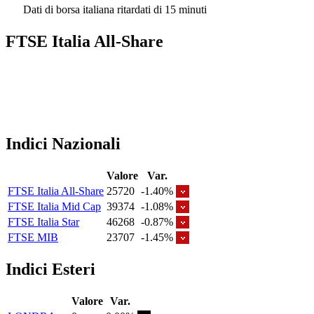
Dati di borsa italiana ritardati di 15 minuti
FTSE Italia All-Share
Indici Nazionali
Valore
Var.
FTSE Italia All-Share
25720
-1.40%
FTSE Italia Mid Cap
39374
-1.08%
FTSE Italia Star
46268
-0.87%
FTSE MIB
23707
-1.45%
Indici Esteri
Valore
Var.