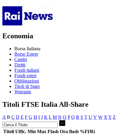
Economia
Borsa Italiana
Borse Estere
Cambi
Diritti
Fondi italiani
Fondi esteri
Obbligazioni
Titoli di Stato
Warrants
Titoli FTSE Italia All-Share
A
B
C
D
E
F
G
H
I
J
K
L
M
N
O
P
Q
R
S
T
U
V
W
X
Y
Z
Titoli
Uffic.
Min
Max
Flash
Ora flash
%Fl/Ri