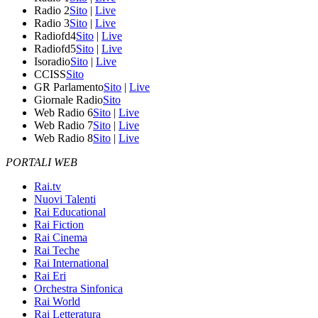
Radio 2
Sito
|
Live
Radio 3
Sito
|
Live
Radiofd4
Sito
|
Live
Radiofd5
Sito
|
Live
Isoradio
Sito
|
Live
CCISS
Sito
GR Parlamento
Sito
|
Live
Giornale Radio
Sito
Web Radio 6
Sito
|
Live
Web Radio 7
Sito
|
Live
Web Radio 8
Sito
|
Live
PORTALI WEB
Rai.tv
Nuovi Talenti
Rai Educational
Rai Fiction
Rai Cinema
Rai Teche
Rai International
Rai Eri
Orchestra Sinfonica
Rai World
Rai Letteratura