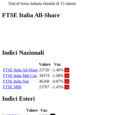
Dati di borsa italiana ritardati di 15 minuti
FTSE Italia All-Share
Indici Nazionali
Valore
Var.
FTSE Italia All-Share
25720
-1.40%
FTSE Italia Mid Cap
39374
-1.08%
FTSE Italia Star
46268
-0.87%
FTSE MIB
23707
-1.45%
Indici Esteri
Valore
Var.