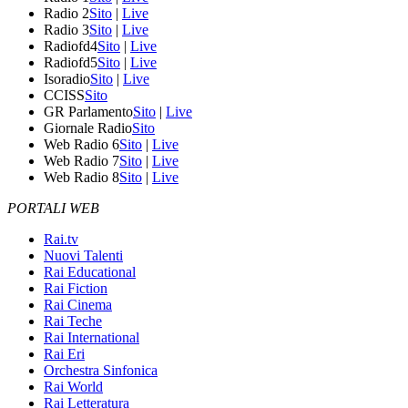
Radio 2
Sito
|
Live
Radio 3
Sito
|
Live
Radiofd4
Sito
|
Live
Radiofd5
Sito
|
Live
Isoradio
Sito
|
Live
CCISS
Sito
GR Parlamento
Sito
|
Live
Giornale Radio
Sito
Web Radio 6
Sito
|
Live
Web Radio 7
Sito
|
Live
Web Radio 8
Sito
|
Live
PORTALI WEB
Rai.tv
Nuovi Talenti
Rai Educational
Rai Fiction
Rai Cinema
Rai Teche
Rai International
Rai Eri
Orchestra Sinfonica
Rai World
Rai Letteratura