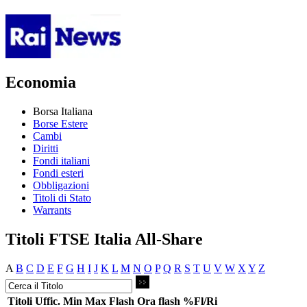
Economia
Borsa Italiana
Borse Estere
Cambi
Diritti
Fondi italiani
Fondi esteri
Obbligazioni
Titoli di Stato
Warrants
Titoli FTSE Italia All-Share
A
B
C
D
E
F
G
H
I
J
K
L
M
N
O
P
Q
R
S
T
U
V
W
X
Y
Z
Titoli
Uffic.
Min
Max
Flash
Ora flash
%Fl/Ri